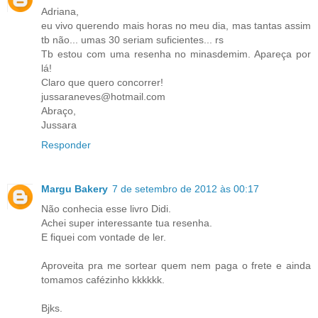
Adriana,
eu vivo querendo mais horas no meu dia, mas tantas assim
tb não... umas 30 seriam suficientes... rs
Tb estou com uma resenha no minasdemim. Apareça por
lá!
Claro que quero concorrer!
jussaraneves@hotmail.com
Abraço,
Jussara
Responder
Margu Bakery
7 de setembro de 2012 às 00:17
Não conhecia esse livro Didi.
Achei super interessante tua resenha.
E fiquei com vontade de ler.
Aproveita pra me sortear quem nem paga o frete e ainda
tomamos cafézinho kkkkkk.
Bjks.