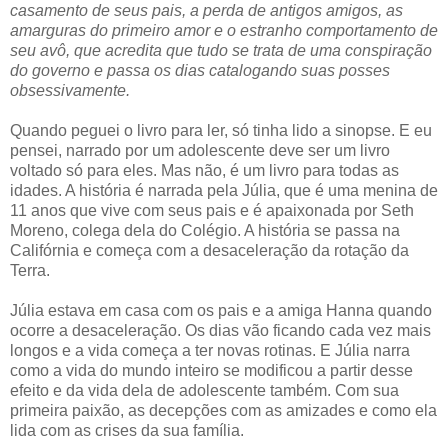
casamento de seus pais, a perda de antigos amigos, as
amarguras do primeiro amor e o estranho comportamento de
seu avô, que acredita que tudo se trata de uma conspiração
do governo e passa os dias catalogando suas posses
obsessivamente.
Quando peguei o livro para ler, só tinha lido a sinopse. E eu
pensei, narrado por um adolescente deve ser um livro
voltado só para eles. Mas não, é um livro para todas as
idades. A história é narrada pela Júlia, que é uma menina de
11 anos que vive com seus pais e é apaixonada por Seth
Moreno, colega dela do Colégio. A história se passa na
Califórnia e começa com a desaceleração da rotação da
Terra.
Júlia estava em casa com os pais e a amiga Hanna quando
ocorre a desaceleração. Os dias vão ficando cada vez mais
longos e a vida começa a ter novas rotinas. E Júlia narra
como a vida do mundo inteiro se modificou a partir desse
efeito e da vida dela de adolescente também. Com sua
primeira paixão, as decepções com as amizades e como ela
lida com as crises da sua família.