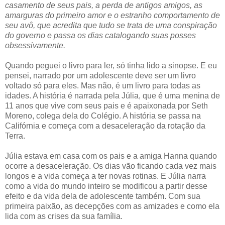
casamento de seus pais, a perda de antigos amigos, as
amarguras do primeiro amor e o estranho comportamento de
seu avô, que acredita que tudo se trata de uma conspiração
do governo e passa os dias catalogando suas posses
obsessivamente.
Quando peguei o livro para ler, só tinha lido a sinopse. E eu
pensei, narrado por um adolescente deve ser um livro
voltado só para eles. Mas não, é um livro para todas as
idades. A história é narrada pela Júlia, que é uma menina de
11 anos que vive com seus pais e é apaixonada por Seth
Moreno, colega dela do Colégio. A história se passa na
Califórnia e começa com a desaceleração da rotação da
Terra.
Júlia estava em casa com os pais e a amiga Hanna quando
ocorre a desaceleração. Os dias vão ficando cada vez mais
longos e a vida começa a ter novas rotinas. E Júlia narra
como a vida do mundo inteiro se modificou a partir desse
efeito e da vida dela de adolescente também. Com sua
primeira paixão, as decepções com as amizades e como ela
lida com as crises da sua família.