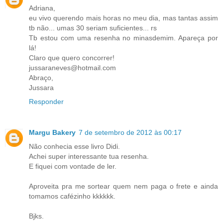
Adriana,
eu vivo querendo mais horas no meu dia, mas tantas assim
tb não... umas 30 seriam suficientes... rs
Tb estou com uma resenha no minasdemim. Apareça por
lá!
Claro que quero concorrer!
jussaraneves@hotmail.com
Abraço,
Jussara
Responder
Margu Bakery
7 de setembro de 2012 às 00:17
Não conhecia esse livro Didi.
Achei super interessante tua resenha.
E fiquei com vontade de ler.
Aproveita pra me sortear quem nem paga o frete e ainda
tomamos cafézinho kkkkkk.
Bjks.