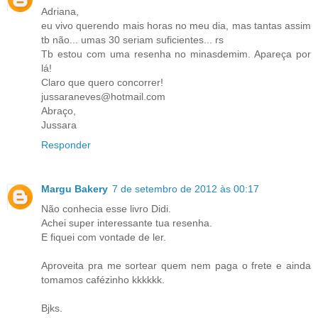
Adriana,
eu vivo querendo mais horas no meu dia, mas tantas assim
tb não... umas 30 seriam suficientes... rs
Tb estou com uma resenha no minasdemim. Apareça por
lá!
Claro que quero concorrer!
jussaraneves@hotmail.com
Abraço,
Jussara
Responder
Margu Bakery
7 de setembro de 2012 às 00:17
Não conhecia esse livro Didi.
Achei super interessante tua resenha.
E fiquei com vontade de ler.
Aproveita pra me sortear quem nem paga o frete e ainda
tomamos cafézinho kkkkkk.
Bjks.