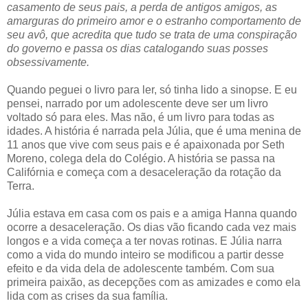
casamento de seus pais, a perda de antigos amigos, as
amarguras do primeiro amor e o estranho comportamento de
seu avô, que acredita que tudo se trata de uma conspiração
do governo e passa os dias catalogando suas posses
obsessivamente.
Quando peguei o livro para ler, só tinha lido a sinopse. E eu
pensei, narrado por um adolescente deve ser um livro
voltado só para eles. Mas não, é um livro para todas as
idades. A história é narrada pela Júlia, que é uma menina de
11 anos que vive com seus pais e é apaixonada por Seth
Moreno, colega dela do Colégio. A história se passa na
Califórnia e começa com a desaceleração da rotação da
Terra.
Júlia estava em casa com os pais e a amiga Hanna quando
ocorre a desaceleração. Os dias vão ficando cada vez mais
longos e a vida começa a ter novas rotinas. E Júlia narra
como a vida do mundo inteiro se modificou a partir desse
efeito e da vida dela de adolescente também. Com sua
primeira paixão, as decepções com as amizades e como ela
lida com as crises da sua família.