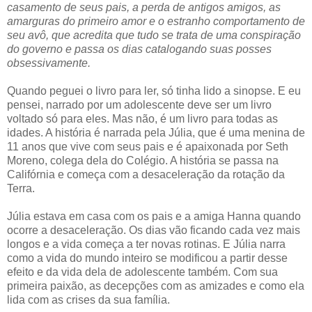
casamento de seus pais, a perda de antigos amigos, as
amarguras do primeiro amor e o estranho comportamento de
seu avô, que acredita que tudo se trata de uma conspiração
do governo e passa os dias catalogando suas posses
obsessivamente.
Quando peguei o livro para ler, só tinha lido a sinopse. E eu
pensei, narrado por um adolescente deve ser um livro
voltado só para eles. Mas não, é um livro para todas as
idades. A história é narrada pela Júlia, que é uma menina de
11 anos que vive com seus pais e é apaixonada por Seth
Moreno, colega dela do Colégio. A história se passa na
Califórnia e começa com a desaceleração da rotação da
Terra.
Júlia estava em casa com os pais e a amiga Hanna quando
ocorre a desaceleração. Os dias vão ficando cada vez mais
longos e a vida começa a ter novas rotinas. E Júlia narra
como a vida do mundo inteiro se modificou a partir desse
efeito e da vida dela de adolescente também. Com sua
primeira paixão, as decepções com as amizades e como ela
lida com as crises da sua família.