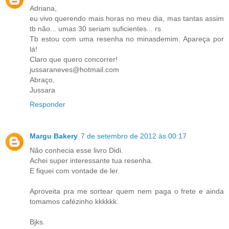
Adriana,
eu vivo querendo mais horas no meu dia, mas tantas assim
tb não... umas 30 seriam suficientes... rs
Tb estou com uma resenha no minasdemim. Apareça por
lá!
Claro que quero concorrer!
jussaraneves@hotmail.com
Abraço,
Jussara
Responder
Margu Bakery
7 de setembro de 2012 às 00:17
Não conhecia esse livro Didi.
Achei super interessante tua resenha.
E fiquei com vontade de ler.
Aproveita pra me sortear quem nem paga o frete e ainda
tomamos cafézinho kkkkkk.
Bjks.