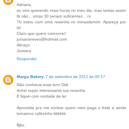
Adriana,
eu vivo querendo mais horas no meu dia, mas tantas assim
tb não... umas 30 seriam suficientes... rs
Tb estou com uma resenha no minasdemim. Apareça por
lá!
Claro que quero concorrer!
jussaraneves@hotmail.com
Abraço,
Jussara
Responder
Margu Bakery
7 de setembro de 2012 às 00:17
Não conhecia esse livro Didi.
Achei super interessante tua resenha.
E fiquei com vontade de ler.
Aproveita pra me sortear quem nem paga o frete e ainda
tomamos cafézinho kkkkkk.
Bjks.