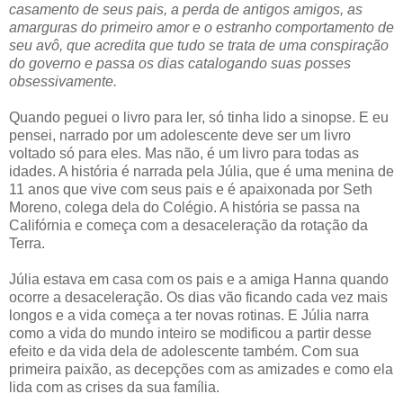
casamento de seus pais, a perda de antigos amigos, as
amarguras do primeiro amor e o estranho comportamento de
seu avô, que acredita que tudo se trata de uma conspiração
do governo e passa os dias catalogando suas posses
obsessivamente.
Quando peguei o livro para ler, só tinha lido a sinopse. E eu
pensei, narrado por um adolescente deve ser um livro
voltado só para eles. Mas não, é um livro para todas as
idades. A história é narrada pela Júlia, que é uma menina de
11 anos que vive com seus pais e é apaixonada por Seth
Moreno, colega dela do Colégio. A história se passa na
Califórnia e começa com a desaceleração da rotação da
Terra.
Júlia estava em casa com os pais e a amiga Hanna quando
ocorre a desaceleração. Os dias vão ficando cada vez mais
longos e a vida começa a ter novas rotinas. E Júlia narra
como a vida do mundo inteiro se modificou a partir desse
efeito e da vida dela de adolescente também. Com sua
primeira paixão, as decepções com as amizades e como ela
lida com as crises da sua família.