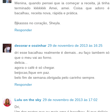
Menina, quando pensei que ia começar a receita, já tinha
terminado kkkkkkk Amei, amei. Coisa que adoro é
bacalhau, receita nova, rápida e prática.
Bjkassss no coração, Sheyla.
Responder
decorar e cozinhar
29 de novembro de 2013 às 16:25
dri esse bacalhau realmente é demais...eu faço tambem só
que o meu vai ao forno.
delicia...
agora o café é só chegar.
beijocas,fique em paz.
belo fim de semana.obrigada pelo carinho sempre.
Responder
Lulu on the sky
29 de novembro de 2013 às 17:02
Dri,
Um dos pratos que eu mais amo é bacalhau. Ai que delícia.