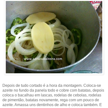
Depois de tudo cortado é a hora da montagem. Coloca-se
azeite no fundo da panela todo e cobre com batatas, depois
coloca o bacalhau em lascas, rodelas de cebolas, rodelas
de pimentão, batatas novamente, rega com um pouco de
azeite. Amassa uns dentinhos de alho e coloca também. E