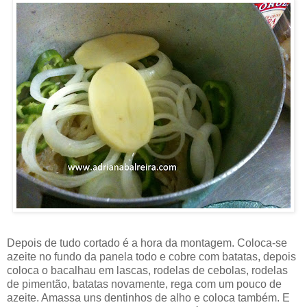
Depois de tudo cortado é a hora da montagem. Coloca-se
azeite no fundo da panela todo e cobre com batatas, depois
coloca o bacalhau em lascas, rodelas de cebolas, rodelas
de pimentão, batatas novamente, rega com um pouco de
azeite. Amassa uns dentinhos de alho e coloca também. E