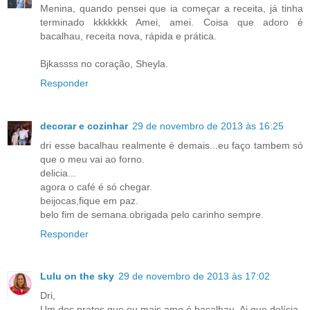
Menina, quando pensei que ia começar a receita, já tinha
terminado kkkkkkk Amei, amei. Coisa que adoro é
bacalhau, receita nova, rápida e prática.
Bjkassss no coração, Sheyla.
Responder
decorar e cozinhar
29 de novembro de 2013 às 16:25
dri esse bacalhau realmente é demais...eu faço tambem só
que o meu vai ao forno.
delicia...
agora o café é só chegar.
beijocas,fique em paz.
belo fim de semana.obrigada pelo carinho sempre.
Responder
Lulu on the sky
29 de novembro de 2013 às 17:02
Dri,
Um dos pratos que eu mais amo é bacalhau. Ai que delícia.