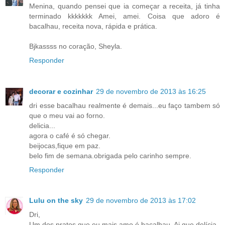
Menina, quando pensei que ia começar a receita, já tinha
terminado kkkkkkk Amei, amei. Coisa que adoro é
bacalhau, receita nova, rápida e prática.
Bjkassss no coração, Sheyla.
Responder
decorar e cozinhar
29 de novembro de 2013 às 16:25
dri esse bacalhau realmente é demais...eu faço tambem só
que o meu vai ao forno.
delicia...
agora o café é só chegar.
beijocas,fique em paz.
belo fim de semana.obrigada pelo carinho sempre.
Responder
Lulu on the sky
29 de novembro de 2013 às 17:02
Dri,
Um dos pratos que eu mais amo é bacalhau. Ai que delícia.