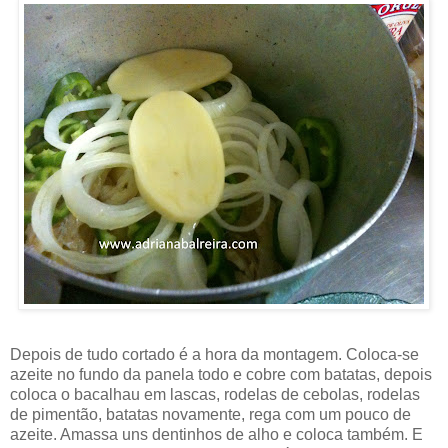
Depois de tudo cortado é a hora da montagem. Coloca-se
azeite no fundo da panela todo e cobre com batatas, depois
coloca o bacalhau em lascas, rodelas de cebolas, rodelas
de pimentão, batatas novamente, rega com um pouco de
azeite. Amassa uns dentinhos de alho e coloca também. E