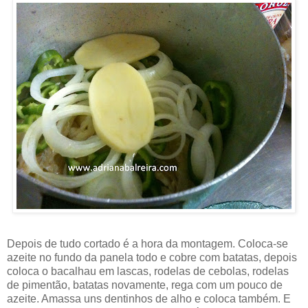
Depois de tudo cortado é a hora da montagem. Coloca-se
azeite no fundo da panela todo e cobre com batatas, depois
coloca o bacalhau em lascas, rodelas de cebolas, rodelas
de pimentão, batatas novamente, rega com um pouco de
azeite. Amassa uns dentinhos de alho e coloca também. E