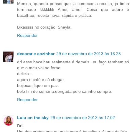
Menina, quando pensei que ia começar a receita, já tinha
terminado kkkkkkk Amei, amei. Coisa que adoro é
bacalhau, receita nova, rápida e prática.
Bjkassss no coração, Sheyla.
Responder
decorar e cozinhar
29 de novembro de 2013 às 16:25
dri esse bacalhau realmente é demais...eu faço tambem só
que o meu vai ao forno.
delicia...
agora o café é só chegar.
beijocas,fique em paz.
belo fim de semana.obrigada pelo carinho sempre.
Responder
Lulu on the sky
29 de novembro de 2013 às 17:02
Dri,
Um dos pratos que eu mais amo é bacalhau. Ai que delícia.