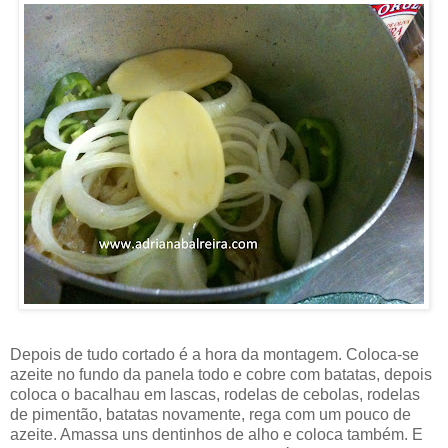
Depois de tudo cortado é a hora da montagem. Coloca-se
azeite no fundo da panela todo e cobre com batatas, depois
coloca o bacalhau em lascas, rodelas de cebolas, rodelas
de pimentão, batatas novamente, rega com um pouco de
azeite. Amassa uns dentinhos de alho e coloca também. E