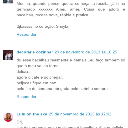
Menina, quando pensei que ia começar a receita, já tinha
terminado kkkkkkk Amei, amei. Coisa que adoro é
bacalhau, receita nova, rápida e prática.
Bjkassss no coração, Sheyla.
Responder
decorar e cozinhar
29 de novembro de 2013 às 16:25
dri esse bacalhau realmente é demais...eu faço tambem só
que o meu vai ao forno.
delicia...
agora o café é só chegar.
beijocas,fique em paz.
belo fim de semana.obrigada pelo carinho sempre.
Responder
Lulu on the sky
29 de novembro de 2013 às 17:02
Dri,
Um dos pratos que eu mais amo é bacalhau. Ai que delícia.