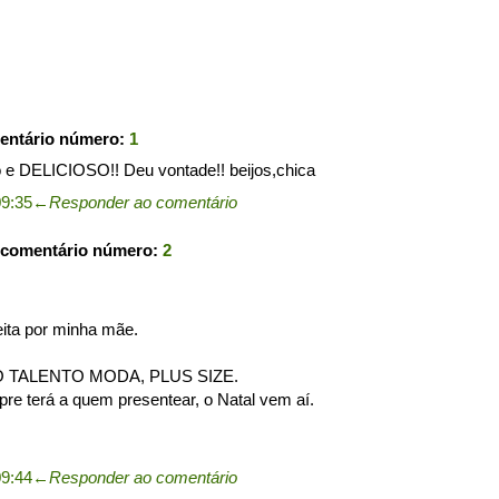
entário número:
1
o e DELICIOSO!! Deu vontade!! beijos,chica
09:35
←
Responder ao comentário
 comentário número:
2
eita por minha mãe.
EIO TALENTO MODA, PLUS SIZE.
e terá a quem presentear, o Natal vem aí.
09:44
←
Responder ao comentário