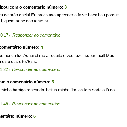
cipou com o comentário número:
3
ra de mão cheia! Eu precisava aprender a fazer bacalhau porque
il, quem sabe nao tento rs
10:17
←
Responder ao comentário
 comentário número:
4
 nunca fiz. Achei ótima a receita e vou fazer,super fácil! Mas
i é só o azeite?Bjss.
1:22
←
Responder ao comentário
com o comentário número:
5
minha barriga roncando..beijus minha flor..ah tem sorteio lá no
1:48
←
Responder ao comentário
mentário número:
6