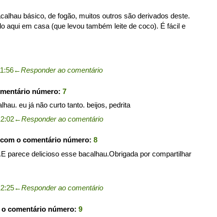
acalhau básico, de fogão, muitos outros são derivados deste.
aqui em casa (que levou também leite de coco). É fácil e
1:56
←
Responder ao comentário
omentário número:
7
au. eu já não curto tanto. beijos, pedrita
12:02
←
Responder ao comentário
 com o comentário número:
8
l.E parece delicioso esse bacalhau.Obrigada por compartilhar
12:25
←
Responder ao comentário
 o comentário número:
9