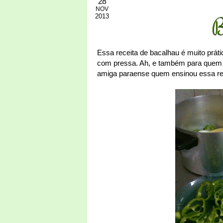
28
NOV
2013
B
Essa receita de bacalhau é muito práti
com pressa. Ah, e também para quem n
amiga paraense quem ensinou essa rec