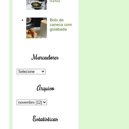
01/02
Bolo de
caneca com
goiabada
Marcadores
Arquivo
Estatísticas