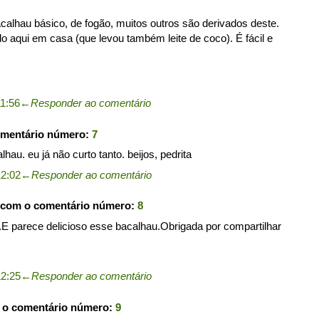
acalhau básico, de fogão, muitos outros são derivados deste.
aqui em casa (que levou também leite de coco). É fácil e
1:56
←
Responder ao comentário
omentário número:
7
au. eu já não curto tanto. beijos, pedrita
12:02
←
Responder ao comentário
 com o comentário número:
8
l.E parece delicioso esse bacalhau.Obrigada por compartilhar
12:25
←
Responder ao comentário
 o comentário número:
9