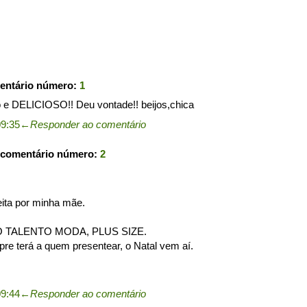
entário número:
1
o e DELICIOSO!! Deu vontade!! beijos,chica
09:35
←
Responder ao comentário
 comentário número:
2
eita por minha mãe.
EIO TALENTO MODA, PLUS SIZE.
e terá a quem presentear, o Natal vem aí.
09:44
←
Responder ao comentário