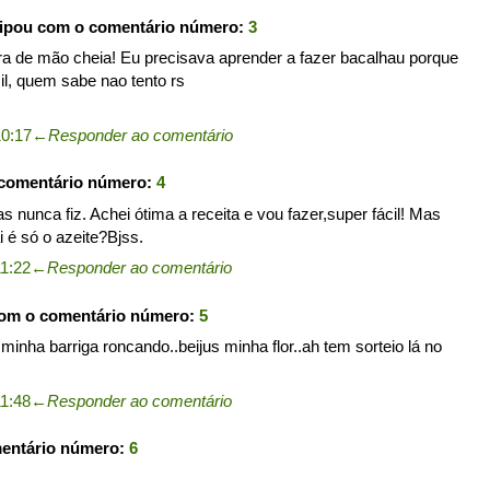
cipou com o comentário número:
3
ra de mão cheia! Eu precisava aprender a fazer bacalhau porque
il, quem sabe nao tento rs
10:17
←
Responder ao comentário
 comentário número:
4
 nunca fiz. Achei ótima a receita e vou fazer,super fácil! Mas
i é só o azeite?Bjss.
1:22
←
Responder ao comentário
com o comentário número:
5
minha barriga roncando..beijus minha flor..ah tem sorteio lá no
1:48
←
Responder ao comentário
mentário número:
6