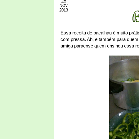
28
NOV
2013
B
Essa receita de bacalhau é muito práti
com pressa. Ah, e também para quem n
amiga paraense quem ensinou essa rec