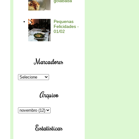
goiabada
Pequenas
Felicidades -
01/02
Marcadores
Arquivo
Estatísticas