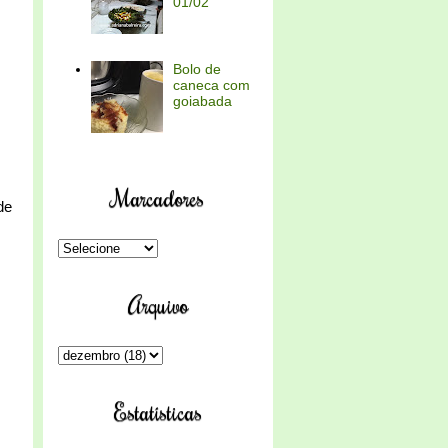
01/02
Bolo de
caneca com
goiabada
Marcadores
de
Arquivo
Estatísticas