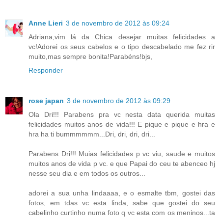
Anne Lieri
3 de novembro de 2012 às 09:24
Adriana,vim lá da Chica desejar muitas felicidades a
vc!Adorei os seus cabelos e o tipo descabelado me fez rir
muito,mas sempre bonita!Parabéns!bjs,
Responder
rose japan
3 de novembro de 2012 às 09:29
Ola Dri!!! Parabens pra vc nesta data querida muitas
felicidades muitos anos de vida!!! E pique e pique e hra e
hra ha ti bummmmmm...Dri, dri, dri, dri...
Parabens Dri!!! Muias felicidades p vc viu, saude e muitos
muitos anos de vida p vc. e que Papai do ceu te abenceo hj
nesse seu dia e em todos os outros...
adorei a sua unha lindaaaa, e o esmalte tbm, gostei das
fotos, em tdas vc esta linda, sabe que gostei do seu
cabelinho curtinho numa foto q vc esta com os meninos...ta