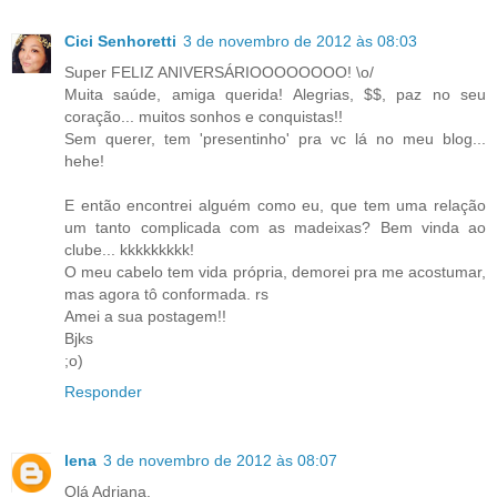
Cici Senhoretti
3 de novembro de 2012 às 08:03
Super FELIZ ANIVERSÁRIOOOOOOOO! \o/
Muita saúde, amiga querida! Alegrias, $$, paz no seu
coração... muitos sonhos e conquistas!!
Sem querer, tem 'presentinho' pra vc lá no meu blog...
hehe!
E então encontrei alguém como eu, que tem uma relação
um tanto complicada com as madeixas? Bem vinda ao
clube... kkkkkkkkk!
O meu cabelo tem vida própria, demorei pra me acostumar,
mas agora tô conformada. rs
Amei a sua postagem!!
Bjks
;o)
Responder
lena
3 de novembro de 2012 às 08:07
Olá Adriana.