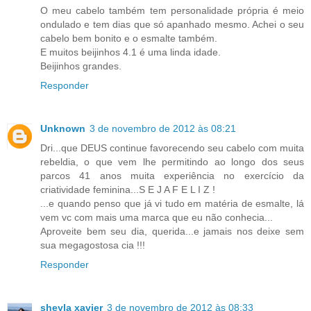
O meu cabelo também tem personalidade própria é meio
ondulado e tem dias que só apanhado mesmo. Achei o seu
cabelo bem bonito e o esmalte também.
E muitos beijinhos 4.1 é uma linda idade.
Beijinhos grandes.
Responder
Unknown
3 de novembro de 2012 às 08:21
Dri...que DEUS continue favorecendo seu cabelo com muita
rebeldia, o que vem lhe permitindo ao longo dos seus
parcos 41 anos muita experiência no exercício da
criatividade feminina...S E J A F E L I Z !
...e quando penso que já vi tudo em matéria de esmalte, lá
vem vc com mais uma marca que eu não conhecia...
Aproveite bem seu dia, querida...e jamais nos deixe sem
sua megagostosa cia !!!
Responder
sheyla xavier
3 de novembro de 2012 às 08:33