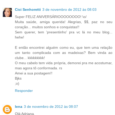
Cici Senhoretti
3 de novembro de 2012 às 08:03
Super FELIZ ANIVERSÁRIOOOOOOOO! \o/
Muita saúde, amiga querida! Alegrias, $$, paz no seu
coração... muitos sonhos e conquistas!!
Sem querer, tem 'presentinho' pra vc lá no meu blog...
hehe!
E então encontrei alguém como eu, que tem uma relação
um tanto complicada com as madeixas? Bem vinda ao
clube... kkkkkkkkk!
O meu cabelo tem vida própria, demorei pra me acostumar,
mas agora tô conformada. rs
Amei a sua postagem!!
Bjks
;o)
Responder
lena
3 de novembro de 2012 às 08:07
Olá Adriana.