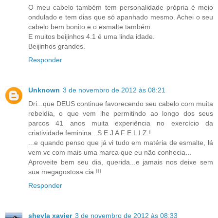
O meu cabelo também tem personalidade própria é meio
ondulado e tem dias que só apanhado mesmo. Achei o seu
cabelo bem bonito e o esmalte também.
E muitos beijinhos 4.1 é uma linda idade.
Beijinhos grandes.
Responder
Unknown
3 de novembro de 2012 às 08:21
Dri...que DEUS continue favorecendo seu cabelo com muita
rebeldia, o que vem lhe permitindo ao longo dos seus
parcos 41 anos muita experiência no exercício da
criatividade feminina...S E J A F E L I Z !
...e quando penso que já vi tudo em matéria de esmalte, lá
vem vc com mais uma marca que eu não conhecia...
Aproveite bem seu dia, querida...e jamais nos deixe sem
sua megagostosa cia !!!
Responder
sheyla xavier
3 de novembro de 2012 às 08:33