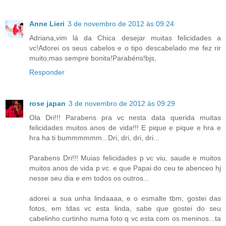
Anne Lieri
3 de novembro de 2012 às 09:24
Adriana,vim lá da Chica desejar muitas felicidades a
vc!Adorei os seus cabelos e o tipo descabelado me fez rir
muito,mas sempre bonita!Parabéns!bjs,
Responder
rose japan
3 de novembro de 2012 às 09:29
Ola Dri!!! Parabens pra vc nesta data querida muitas
felicidades muitos anos de vida!!! E pique e pique e hra e
hra ha ti bummmmmm...Dri, dri, dri, dri...
Parabens Dri!!! Muias felicidades p vc viu, saude e muitos
muitos anos de vida p vc. e que Papai do ceu te abenceo hj
nesse seu dia e em todos os outros...
adorei a sua unha lindaaaa, e o esmalte tbm, gostei das
fotos, em tdas vc esta linda, sabe que gostei do seu
cabelinho curtinho numa foto q vc esta com os meninos...ta