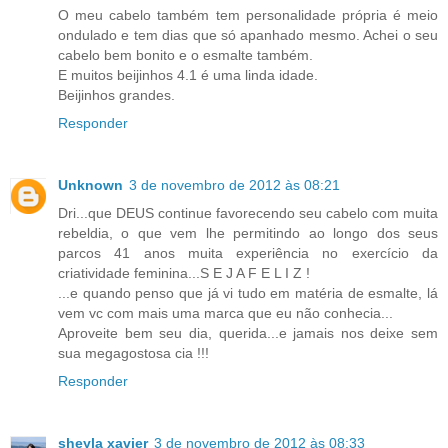
O meu cabelo também tem personalidade própria é meio
ondulado e tem dias que só apanhado mesmo. Achei o seu
cabelo bem bonito e o esmalte também.
E muitos beijinhos 4.1 é uma linda idade.
Beijinhos grandes.
Responder
Unknown
3 de novembro de 2012 às 08:21
Dri...que DEUS continue favorecendo seu cabelo com muita
rebeldia, o que vem lhe permitindo ao longo dos seus
parcos 41 anos muita experiência no exercício da
criatividade feminina...S E J A F E L I Z !
...e quando penso que já vi tudo em matéria de esmalte, lá
vem vc com mais uma marca que eu não conhecia...
Aproveite bem seu dia, querida...e jamais nos deixe sem
sua megagostosa cia !!!
Responder
sheyla xavier
3 de novembro de 2012 às 08:33