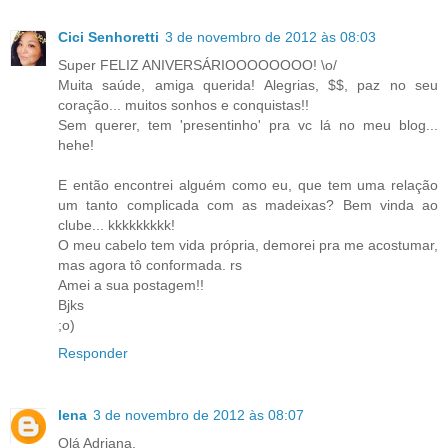
Cici Senhoretti
3 de novembro de 2012 às 08:03
Super FELIZ ANIVERSÁRIOOOOOOOO! \o/
Muita saúde, amiga querida! Alegrias, $$, paz no seu
coração... muitos sonhos e conquistas!!
Sem querer, tem 'presentinho' pra vc lá no meu blog...
hehe!
E então encontrei alguém como eu, que tem uma relação
um tanto complicada com as madeixas? Bem vinda ao
clube... kkkkkkkkk!
O meu cabelo tem vida própria, demorei pra me acostumar,
mas agora tô conformada. rs
Amei a sua postagem!!
Bjks
;o)
Responder
lena
3 de novembro de 2012 às 08:07
Olá Adriana.