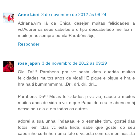
Anne Lieri
3 de novembro de 2012 às 09:24
Adriana,vim lá da Chica desejar muitas felicidades a
vc!Adorei os seus cabelos e o tipo descabelado me fez rir
muito,mas sempre bonita!Parabéns!bjs,
Responder
rose japan
3 de novembro de 2012 às 09:29
Ola Dri!!! Parabens pra vc nesta data querida muitas
felicidades muitos anos de vida!!! E pique e pique e hra e
hra ha ti bummmmmm...Dri, dri, dri, dri...
Parabens Dri!!! Muias felicidades p vc viu, saude e muitos
muitos anos de vida p vc. e que Papai do ceu te abenceo hj
nesse seu dia e em todos os outros...
adorei a sua unha lindaaaa, e o esmalte tbm, gostei das
fotos, em tdas vc esta linda, sabe que gostei do seu
cabelinho curtinho numa foto q vc esta com os meninos...ta