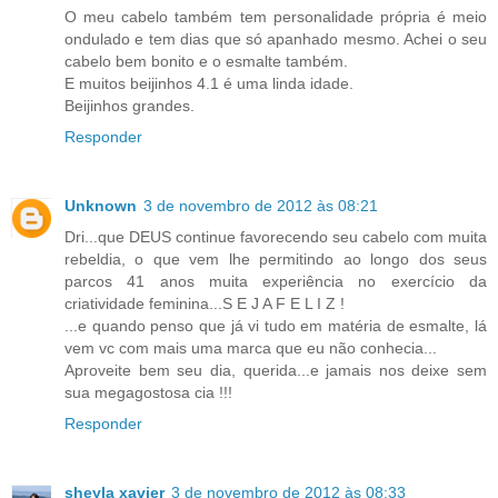
O meu cabelo também tem personalidade própria é meio
ondulado e tem dias que só apanhado mesmo. Achei o seu
cabelo bem bonito e o esmalte também.
E muitos beijinhos 4.1 é uma linda idade.
Beijinhos grandes.
Responder
Unknown
3 de novembro de 2012 às 08:21
Dri...que DEUS continue favorecendo seu cabelo com muita
rebeldia, o que vem lhe permitindo ao longo dos seus
parcos 41 anos muita experiência no exercício da
criatividade feminina...S E J A F E L I Z !
...e quando penso que já vi tudo em matéria de esmalte, lá
vem vc com mais uma marca que eu não conhecia...
Aproveite bem seu dia, querida...e jamais nos deixe sem
sua megagostosa cia !!!
Responder
sheyla xavier
3 de novembro de 2012 às 08:33