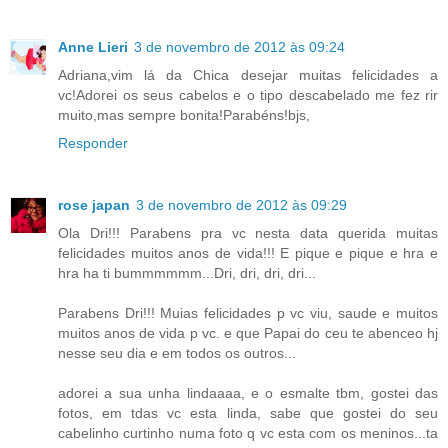
Anne Lieri
3 de novembro de 2012 às 09:24
Adriana,vim lá da Chica desejar muitas felicidades a
vc!Adorei os seus cabelos e o tipo descabelado me fez rir
muito,mas sempre bonita!Parabéns!bjs,
Responder
rose japan
3 de novembro de 2012 às 09:29
Ola Dri!!! Parabens pra vc nesta data querida muitas
felicidades muitos anos de vida!!! E pique e pique e hra e
hra ha ti bummmmmm...Dri, dri, dri, dri...
Parabens Dri!!! Muias felicidades p vc viu, saude e muitos
muitos anos de vida p vc. e que Papai do ceu te abenceo hj
nesse seu dia e em todos os outros...
adorei a sua unha lindaaaa, e o esmalte tbm, gostei das
fotos, em tdas vc esta linda, sabe que gostei do seu
cabelinho curtinho numa foto q vc esta com os meninos...ta