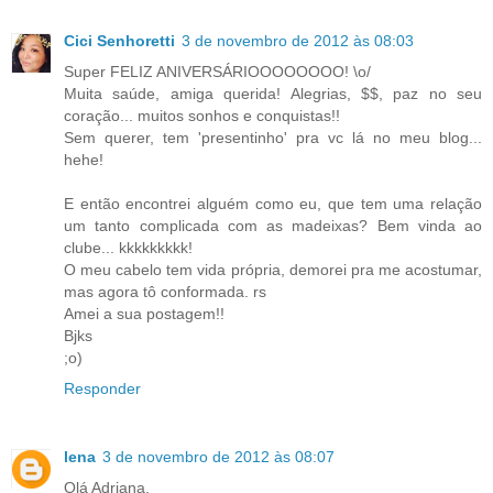
Cici Senhoretti
3 de novembro de 2012 às 08:03
Super FELIZ ANIVERSÁRIOOOOOOOO! \o/
Muita saúde, amiga querida! Alegrias, $$, paz no seu
coração... muitos sonhos e conquistas!!
Sem querer, tem 'presentinho' pra vc lá no meu blog...
hehe!
E então encontrei alguém como eu, que tem uma relação
um tanto complicada com as madeixas? Bem vinda ao
clube... kkkkkkkkk!
O meu cabelo tem vida própria, demorei pra me acostumar,
mas agora tô conformada. rs
Amei a sua postagem!!
Bjks
;o)
Responder
lena
3 de novembro de 2012 às 08:07
Olá Adriana.