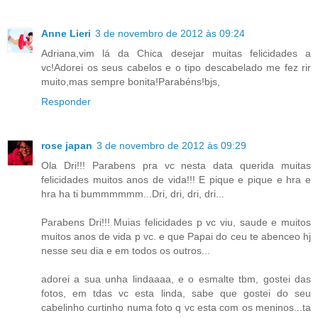
Anne Lieri
3 de novembro de 2012 às 09:24
Adriana,vim lá da Chica desejar muitas felicidades a
vc!Adorei os seus cabelos e o tipo descabelado me fez rir
muito,mas sempre bonita!Parabéns!bjs,
Responder
rose japan
3 de novembro de 2012 às 09:29
Ola Dri!!! Parabens pra vc nesta data querida muitas
felicidades muitos anos de vida!!! E pique e pique e hra e
hra ha ti bummmmmm...Dri, dri, dri, dri...
Parabens Dri!!! Muias felicidades p vc viu, saude e muitos
muitos anos de vida p vc. e que Papai do ceu te abenceo hj
nesse seu dia e em todos os outros...
adorei a sua unha lindaaaa, e o esmalte tbm, gostei das
fotos, em tdas vc esta linda, sabe que gostei do seu
cabelinho curtinho numa foto q vc esta com os meninos...ta