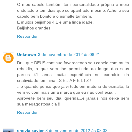
O meu cabelo também tem personalidade própria é meio
ondulado e tem dias que só apanhado mesmo. Achei o seu
cabelo bem bonito e o esmalte também.
E muitos beijinhos 4.1 é uma linda idade.
Beijinhos grandes.
Responder
Unknown
3 de novembro de 2012 às 08:21
Dri...que DEUS continue favorecendo seu cabelo com muita
rebeldia, o que vem lhe permitindo ao longo dos seus
parcos 41 anos muita experiência no exercício da
criatividade feminina...S E J A F E L I Z !
...e quando penso que já vi tudo em matéria de esmalte, lá
vem vc com mais uma marca que eu não conhecia...
Aproveite bem seu dia, querida...e jamais nos deixe sem
sua megagostosa cia !!!
Responder
sheyla xavier
3 de novembro de 2012 às 08:33