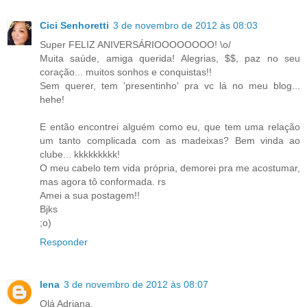
Cici Senhoretti
3 de novembro de 2012 às 08:03
Super FELIZ ANIVERSÁRIOOOOOOOO! \o/
Muita saúde, amiga querida! Alegrias, $$, paz no seu
coração... muitos sonhos e conquistas!!
Sem querer, tem 'presentinho' pra vc lá no meu blog...
hehe!
E então encontrei alguém como eu, que tem uma relação
um tanto complicada com as madeixas? Bem vinda ao
clube... kkkkkkkkk!
O meu cabelo tem vida própria, demorei pra me acostumar,
mas agora tô conformada. rs
Amei a sua postagem!!
Bjks
;o)
Responder
lena
3 de novembro de 2012 às 08:07
Olá Adriana.