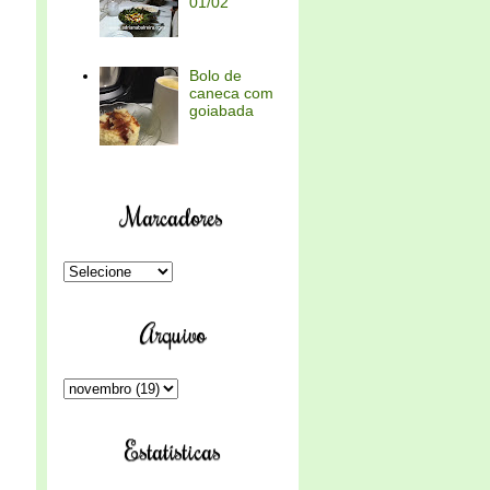
01/02
Bolo de
caneca com
goiabada
Marcadores
Arquivo
Estatísticas