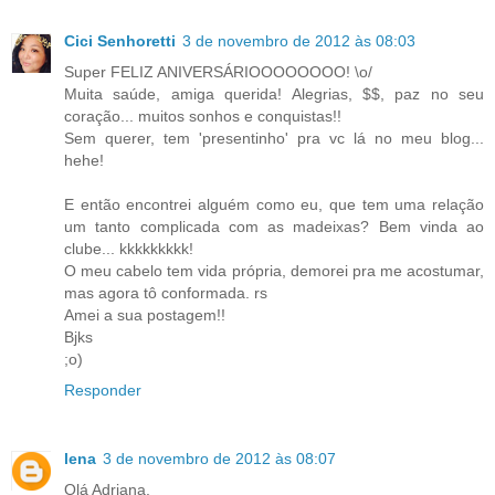
Cici Senhoretti
3 de novembro de 2012 às 08:03
Super FELIZ ANIVERSÁRIOOOOOOOO! \o/
Muita saúde, amiga querida! Alegrias, $$, paz no seu
coração... muitos sonhos e conquistas!!
Sem querer, tem 'presentinho' pra vc lá no meu blog...
hehe!
E então encontrei alguém como eu, que tem uma relação
um tanto complicada com as madeixas? Bem vinda ao
clube... kkkkkkkkk!
O meu cabelo tem vida própria, demorei pra me acostumar,
mas agora tô conformada. rs
Amei a sua postagem!!
Bjks
;o)
Responder
lena
3 de novembro de 2012 às 08:07
Olá Adriana.