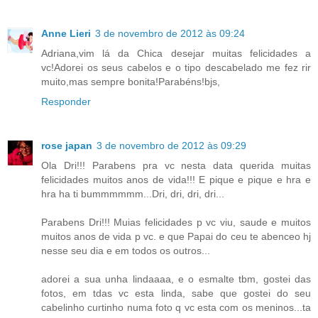
Anne Lieri
3 de novembro de 2012 às 09:24
Adriana,vim lá da Chica desejar muitas felicidades a
vc!Adorei os seus cabelos e o tipo descabelado me fez rir
muito,mas sempre bonita!Parabéns!bjs,
Responder
rose japan
3 de novembro de 2012 às 09:29
Ola Dri!!! Parabens pra vc nesta data querida muitas
felicidades muitos anos de vida!!! E pique e pique e hra e
hra ha ti bummmmmm...Dri, dri, dri, dri...
Parabens Dri!!! Muias felicidades p vc viu, saude e muitos
muitos anos de vida p vc. e que Papai do ceu te abenceo hj
nesse seu dia e em todos os outros...
adorei a sua unha lindaaaa, e o esmalte tbm, gostei das
fotos, em tdas vc esta linda, sabe que gostei do seu
cabelinho curtinho numa foto q vc esta com os meninos...ta