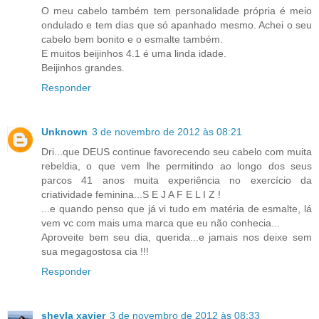
O meu cabelo também tem personalidade própria é meio
ondulado e tem dias que só apanhado mesmo. Achei o seu
cabelo bem bonito e o esmalte também.
E muitos beijinhos 4.1 é uma linda idade.
Beijinhos grandes.
Responder
Unknown
3 de novembro de 2012 às 08:21
Dri...que DEUS continue favorecendo seu cabelo com muita
rebeldia, o que vem lhe permitindo ao longo dos seus
parcos 41 anos muita experiência no exercício da
criatividade feminina...S E J A F E L I Z !
...e quando penso que já vi tudo em matéria de esmalte, lá
vem vc com mais uma marca que eu não conhecia...
Aproveite bem seu dia, querida...e jamais nos deixe sem
sua megagostosa cia !!!
Responder
sheyla xavier
3 de novembro de 2012 às 08:33