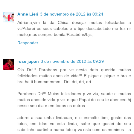
Anne Lieri
3 de novembro de 2012 às 09:24
Adriana,vim lá da Chica desejar muitas felicidades a
vc!Adorei os seus cabelos e o tipo descabelado me fez rir
muito,mas sempre bonita!Parabéns!bjs,
Responder
rose japan
3 de novembro de 2012 às 09:29
Ola Dri!!! Parabens pra vc nesta data querida muitas
felicidades muitos anos de vida!!! E pique e pique e hra e
hra ha ti bummmmmm...Dri, dri, dri, dri...
Parabens Dri!!! Muias felicidades p vc viu, saude e muitos
muitos anos de vida p vc. e que Papai do ceu te abenceo hj
nesse seu dia e em todos os outros...
adorei a sua unha lindaaaa, e o esmalte tbm, gostei das
fotos, em tdas vc esta linda, sabe que gostei do seu
cabelinho curtinho numa foto q vc esta com os meninos...ta