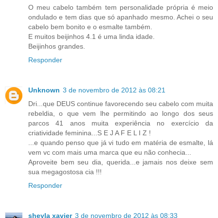
O meu cabelo também tem personalidade própria é meio
ondulado e tem dias que só apanhado mesmo. Achei o seu
cabelo bem bonito e o esmalte também.
E muitos beijinhos 4.1 é uma linda idade.
Beijinhos grandes.
Responder
Unknown
3 de novembro de 2012 às 08:21
Dri...que DEUS continue favorecendo seu cabelo com muita
rebeldia, o que vem lhe permitindo ao longo dos seus
parcos 41 anos muita experiência no exercício da
criatividade feminina...S E J A F E L I Z !
...e quando penso que já vi tudo em matéria de esmalte, lá
vem vc com mais uma marca que eu não conhecia...
Aproveite bem seu dia, querida...e jamais nos deixe sem
sua megagostosa cia !!!
Responder
sheyla xavier
3 de novembro de 2012 às 08:33