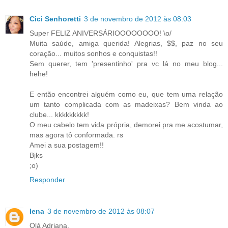
Cici Senhoretti
3 de novembro de 2012 às 08:03
Super FELIZ ANIVERSÁRIOOOOOOOO! \o/
Muita saúde, amiga querida! Alegrias, $$, paz no seu
coração... muitos sonhos e conquistas!!
Sem querer, tem 'presentinho' pra vc lá no meu blog...
hehe!
E então encontrei alguém como eu, que tem uma relação
um tanto complicada com as madeixas? Bem vinda ao
clube... kkkkkkkkk!
O meu cabelo tem vida própria, demorei pra me acostumar,
mas agora tô conformada. rs
Amei a sua postagem!!
Bjks
;o)
Responder
lena
3 de novembro de 2012 às 08:07
Olá Adriana.