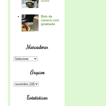
01/02
Bolo de
caneca com
goiabada
Marcadores
Arquivo
Estatísticas