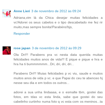
Anne Lieri
3 de novembro de 2012 às 09:24
Adriana,vim lá da Chica desejar muitas felicidades a
vc!Adorei os seus cabelos e o tipo descabelado me fez rir
muito,mas sempre bonita!Parabéns!bjs,
Responder
rose japan
3 de novembro de 2012 às 09:29
Ola Dri!!! Parabens pra vc nesta data querida muitas
felicidades muitos anos de vida!!! E pique e pique e hra e
hra ha ti bummmmmm...Dri, dri, dri, dri...
Parabens Dri!!! Muias felicidades p vc viu, saude e muitos
muitos anos de vida p vc. e que Papai do ceu te abenceo hj
nesse seu dia e em todos os outros...
adorei a sua unha lindaaaa, e o esmalte tbm, gostei das
fotos, em tdas vc esta linda, sabe que gostei do seu
cabelinho curtinho numa foto q vc esta com os meninos...ta