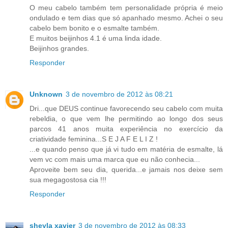
O meu cabelo também tem personalidade própria é meio
ondulado e tem dias que só apanhado mesmo. Achei o seu
cabelo bem bonito e o esmalte também.
E muitos beijinhos 4.1 é uma linda idade.
Beijinhos grandes.
Responder
Unknown
3 de novembro de 2012 às 08:21
Dri...que DEUS continue favorecendo seu cabelo com muita
rebeldia, o que vem lhe permitindo ao longo dos seus
parcos 41 anos muita experiência no exercício da
criatividade feminina...S E J A F E L I Z !
...e quando penso que já vi tudo em matéria de esmalte, lá
vem vc com mais uma marca que eu não conhecia...
Aproveite bem seu dia, querida...e jamais nos deixe sem
sua megagostosa cia !!!
Responder
sheyla xavier
3 de novembro de 2012 às 08:33