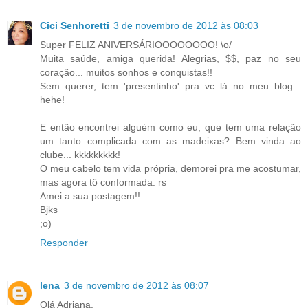
Cici Senhoretti
3 de novembro de 2012 às 08:03
Super FELIZ ANIVERSÁRIOOOOOOOO! \o/
Muita saúde, amiga querida! Alegrias, $$, paz no seu
coração... muitos sonhos e conquistas!!
Sem querer, tem 'presentinho' pra vc lá no meu blog...
hehe!
E então encontrei alguém como eu, que tem uma relação
um tanto complicada com as madeixas? Bem vinda ao
clube... kkkkkkkkk!
O meu cabelo tem vida própria, demorei pra me acostumar,
mas agora tô conformada. rs
Amei a sua postagem!!
Bjks
;o)
Responder
lena
3 de novembro de 2012 às 08:07
Olá Adriana.