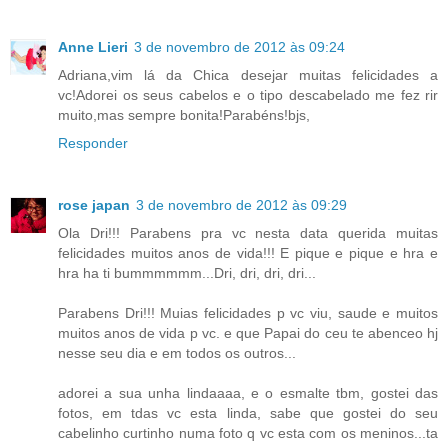
Anne Lieri
3 de novembro de 2012 às 09:24
Adriana,vim lá da Chica desejar muitas felicidades a
vc!Adorei os seus cabelos e o tipo descabelado me fez rir
muito,mas sempre bonita!Parabéns!bjs,
Responder
rose japan
3 de novembro de 2012 às 09:29
Ola Dri!!! Parabens pra vc nesta data querida muitas
felicidades muitos anos de vida!!! E pique e pique e hra e
hra ha ti bummmmmm...Dri, dri, dri, dri...
Parabens Dri!!! Muias felicidades p vc viu, saude e muitos
muitos anos de vida p vc. e que Papai do ceu te abenceo hj
nesse seu dia e em todos os outros...
adorei a sua unha lindaaaa, e o esmalte tbm, gostei das
fotos, em tdas vc esta linda, sabe que gostei do seu
cabelinho curtinho numa foto q vc esta com os meninos...ta