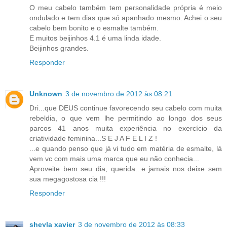
O meu cabelo também tem personalidade própria é meio
ondulado e tem dias que só apanhado mesmo. Achei o seu
cabelo bem bonito e o esmalte também.
E muitos beijinhos 4.1 é uma linda idade.
Beijinhos grandes.
Responder
Unknown
3 de novembro de 2012 às 08:21
Dri...que DEUS continue favorecendo seu cabelo com muita
rebeldia, o que vem lhe permitindo ao longo dos seus
parcos 41 anos muita experiência no exercício da
criatividade feminina...S E J A F E L I Z !
...e quando penso que já vi tudo em matéria de esmalte, lá
vem vc com mais uma marca que eu não conhecia...
Aproveite bem seu dia, querida...e jamais nos deixe sem
sua megagostosa cia !!!
Responder
sheyla xavier
3 de novembro de 2012 às 08:33