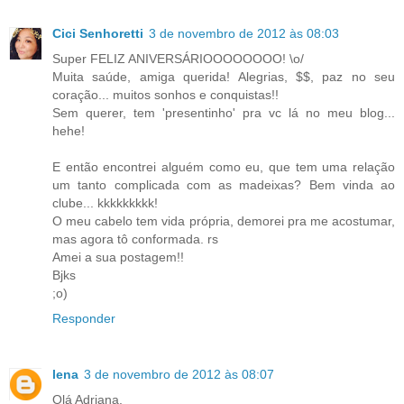
Cici Senhoretti
3 de novembro de 2012 às 08:03
Super FELIZ ANIVERSÁRIOOOOOOOO! \o/
Muita saúde, amiga querida! Alegrias, $$, paz no seu
coração... muitos sonhos e conquistas!!
Sem querer, tem 'presentinho' pra vc lá no meu blog...
hehe!
E então encontrei alguém como eu, que tem uma relação
um tanto complicada com as madeixas? Bem vinda ao
clube... kkkkkkkkk!
O meu cabelo tem vida própria, demorei pra me acostumar,
mas agora tô conformada. rs
Amei a sua postagem!!
Bjks
;o)
Responder
lena
3 de novembro de 2012 às 08:07
Olá Adriana.