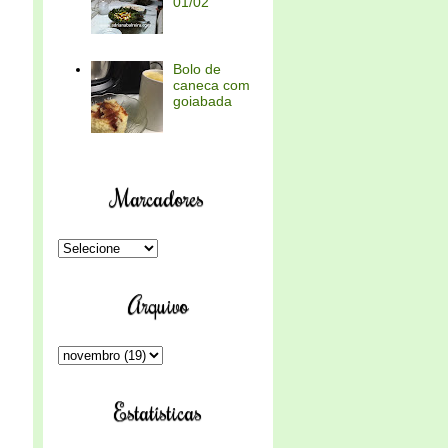
01/02
Bolo de
caneca com
goiabada
Marcadores
Arquivo
Estatísticas