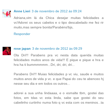
Anne Lieri
3 de novembro de 2012 às 09:24
Adriana,vim lá da Chica desejar muitas felicidades a
vc!Adorei os seus cabelos e o tipo descabelado me fez rir
muito,mas sempre bonita!Parabéns!bjs,
Responder
rose japan
3 de novembro de 2012 às 09:29
Ola Dri!!! Parabens pra vc nesta data querida muitas
felicidades muitos anos de vida!!! E pique e pique e hra e
hra ha ti bummmmmm...Dri, dri, dri, dri...
Parabens Dri!!! Muias felicidades p vc viu, saude e muitos
muitos anos de vida p vc. e que Papai do ceu te abenceo hj
nesse seu dia e em todos os outros...
adorei a sua unha lindaaaa, e o esmalte tbm, gostei das
fotos, em tdas vc esta linda, sabe que gostei do seu
cabelinho curtinho numa foto q vc esta com os meninos...ta