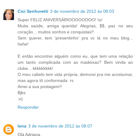
Cici Senhoretti
3 de novembro de 2012 às 08:03
Super FELIZ ANIVERSÁRIOOOOOOOO! \o/
Muita saúde, amiga querida! Alegrias, $$, paz no seu
coração... muitos sonhos e conquistas!!
Sem querer, tem 'presentinho' pra vc lá no meu blog...
hehe!
E então encontrei alguém como eu, que tem uma relação
um tanto complicada com as madeixas? Bem vinda ao
clube... kkkkkkkkk!
O meu cabelo tem vida própria, demorei pra me acostumar,
mas agora tô conformada. rs
Amei a sua postagem!!
Bjks
;o)
Responder
lena
3 de novembro de 2012 às 08:07
Olá Adriana.