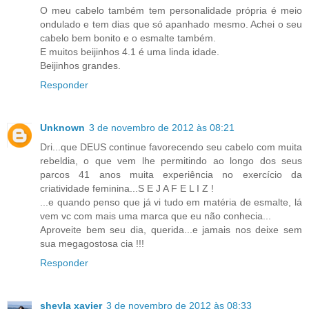
O meu cabelo também tem personalidade própria é meio
ondulado e tem dias que só apanhado mesmo. Achei o seu
cabelo bem bonito e o esmalte também.
E muitos beijinhos 4.1 é uma linda idade.
Beijinhos grandes.
Responder
Unknown
3 de novembro de 2012 às 08:21
Dri...que DEUS continue favorecendo seu cabelo com muita
rebeldia, o que vem lhe permitindo ao longo dos seus
parcos 41 anos muita experiência no exercício da
criatividade feminina...S E J A F E L I Z !
...e quando penso que já vi tudo em matéria de esmalte, lá
vem vc com mais uma marca que eu não conhecia...
Aproveite bem seu dia, querida...e jamais nos deixe sem
sua megagostosa cia !!!
Responder
sheyla xavier
3 de novembro de 2012 às 08:33