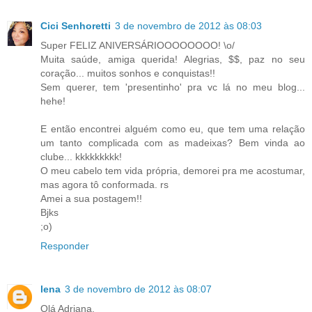
Cici Senhoretti
3 de novembro de 2012 às 08:03
Super FELIZ ANIVERSÁRIOOOOOOOO! \o/
Muita saúde, amiga querida! Alegrias, $$, paz no seu
coração... muitos sonhos e conquistas!!
Sem querer, tem 'presentinho' pra vc lá no meu blog...
hehe!
E então encontrei alguém como eu, que tem uma relação
um tanto complicada com as madeixas? Bem vinda ao
clube... kkkkkkkkk!
O meu cabelo tem vida própria, demorei pra me acostumar,
mas agora tô conformada. rs
Amei a sua postagem!!
Bjks
;o)
Responder
lena
3 de novembro de 2012 às 08:07
Olá Adriana.