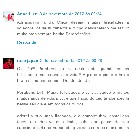
Anne Lieri
3 de novembro de 2012 às 09:24
Adriana,vim lá da Chica desejar muitas felicidades a
vc!Adorei os seus cabelos e o tipo descabelado me fez rir
muito,mas sempre bonita!Parabéns!bjs,
Responder
rose japan
3 de novembro de 2012 às 09:29
Ola Dri!!! Parabens pra vc nesta data querida muitas
felicidades muitos anos de vida!!! E pique e pique e hra e
hra ha ti bummmmmm...Dri, dri, dri, dri...
Parabens Dri!!! Muias felicidades p vc viu, saude e muitos
muitos anos de vida p vc. e que Papai do ceu te abenceo hj
nesse seu dia e em todos os outros...
adorei a sua unha lindaaaa, e o esmalte tbm, gostei das
fotos, em tdas vc esta linda, sabe que gostei do seu
cabelinho curtinho numa foto q vc esta com os meninos...ta