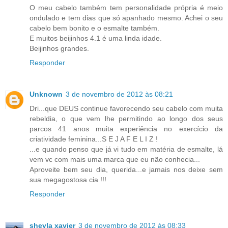
O meu cabelo também tem personalidade própria é meio
ondulado e tem dias que só apanhado mesmo. Achei o seu
cabelo bem bonito e o esmalte também.
E muitos beijinhos 4.1 é uma linda idade.
Beijinhos grandes.
Responder
Unknown
3 de novembro de 2012 às 08:21
Dri...que DEUS continue favorecendo seu cabelo com muita
rebeldia, o que vem lhe permitindo ao longo dos seus
parcos 41 anos muita experiência no exercício da
criatividade feminina...S E J A F E L I Z !
...e quando penso que já vi tudo em matéria de esmalte, lá
vem vc com mais uma marca que eu não conhecia...
Aproveite bem seu dia, querida...e jamais nos deixe sem
sua megagostosa cia !!!
Responder
sheyla xavier
3 de novembro de 2012 às 08:33