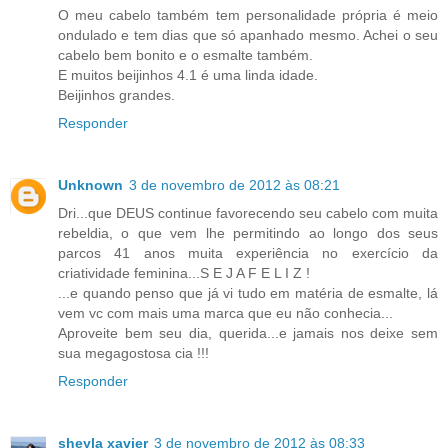
O meu cabelo também tem personalidade própria é meio
ondulado e tem dias que só apanhado mesmo. Achei o seu
cabelo bem bonito e o esmalte também.
E muitos beijinhos 4.1 é uma linda idade.
Beijinhos grandes.
Responder
Unknown
3 de novembro de 2012 às 08:21
Dri...que DEUS continue favorecendo seu cabelo com muita
rebeldia, o que vem lhe permitindo ao longo dos seus
parcos 41 anos muita experiência no exercício da
criatividade feminina...S E J A F E L I Z !
...e quando penso que já vi tudo em matéria de esmalte, lá
vem vc com mais uma marca que eu não conhecia...
Aproveite bem seu dia, querida...e jamais nos deixe sem
sua megagostosa cia !!!
Responder
sheyla xavier
3 de novembro de 2012 às 08:33