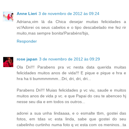
Anne Lieri
3 de novembro de 2012 às 09:24
Adriana,vim lá da Chica desejar muitas felicidades a
vc!Adorei os seus cabelos e o tipo descabelado me fez rir
muito,mas sempre bonita!Parabéns!bjs,
Responder
rose japan
3 de novembro de 2012 às 09:29
Ola Dri!!! Parabens pra vc nesta data querida muitas
felicidades muitos anos de vida!!! E pique e pique e hra e
hra ha ti bummmmmm...Dri, dri, dri, dri...
Parabens Dri!!! Muias felicidades p vc viu, saude e muitos
muitos anos de vida p vc. e que Papai do ceu te abenceo hj
nesse seu dia e em todos os outros...
adorei a sua unha lindaaaa, e o esmalte tbm, gostei das
fotos, em tdas vc esta linda, sabe que gostei do seu
cabelinho curtinho numa foto q vc esta com os meninos...ta