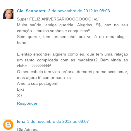
Cici Senhoretti
3 de novembro de 2012 às 08:03
Super FELIZ ANIVERSÁRIOOOOOOOO! \o/
Muita saúde, amiga querida! Alegrias, $$, paz no seu
coração... muitos sonhos e conquistas!!
Sem querer, tem 'presentinho' pra vc lá no meu blog...
hehe!
E então encontrei alguém como eu, que tem uma relação
um tanto complicada com as madeixas? Bem vinda ao
clube... kkkkkkkkk!
O meu cabelo tem vida própria, demorei pra me acostumar,
mas agora tô conformada. rs
Amei a sua postagem!!
Bjks
;o)
Responder
lena
3 de novembro de 2012 às 08:07
Olá Adriana.