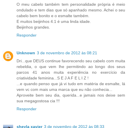
O meu cabelo também tem personalidade própria é meio
ondulado e tem dias que só apanhado mesmo. Achei o seu
cabelo bem bonito e o esmalte também.
E muitos beijinhos 4.1 é uma linda idade.
Beijinhos grandes.
Responder
Unknown
3 de novembro de 2012 às 08:21
Dri...que DEUS continue favorecendo seu cabelo com muita
rebeldia, o que vem lhe permitindo ao longo dos seus
parcos 41 anos muita experiência no exercício da
criatividade feminina...S E J A F E L I Z !
...e quando penso que já vi tudo em matéria de esmalte, lá
vem vc com mais uma marca que eu não conhecia...
Aproveite bem seu dia, querida...e jamais nos deixe sem
sua megagostosa cia !!!
Responder
sheyla xavier
3 de novembro de 2012 às 08:33