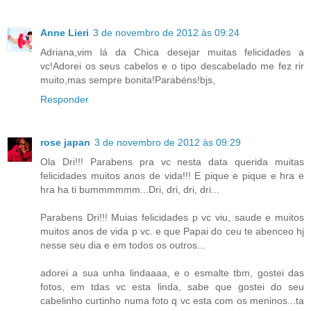
Anne Lieri
3 de novembro de 2012 às 09:24
Adriana,vim lá da Chica desejar muitas felicidades a
vc!Adorei os seus cabelos e o tipo descabelado me fez rir
muito,mas sempre bonita!Parabéns!bjs,
Responder
rose japan
3 de novembro de 2012 às 09:29
Ola Dri!!! Parabens pra vc nesta data querida muitas
felicidades muitos anos de vida!!! E pique e pique e hra e
hra ha ti bummmmmm...Dri, dri, dri, dri...
Parabens Dri!!! Muias felicidades p vc viu, saude e muitos
muitos anos de vida p vc. e que Papai do ceu te abenceo hj
nesse seu dia e em todos os outros...
adorei a sua unha lindaaaa, e o esmalte tbm, gostei das
fotos, em tdas vc esta linda, sabe que gostei do seu
cabelinho curtinho numa foto q vc esta com os meninos...ta