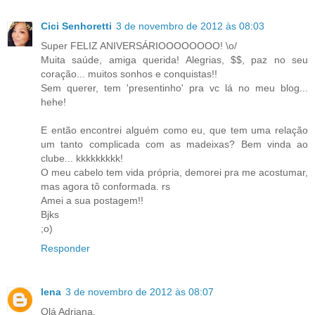
Cici Senhoretti
3 de novembro de 2012 às 08:03
Super FELIZ ANIVERSÁRIOOOOOOOO! \o/
Muita saúde, amiga querida! Alegrias, $$, paz no seu
coração... muitos sonhos e conquistas!!
Sem querer, tem 'presentinho' pra vc lá no meu blog...
hehe!
E então encontrei alguém como eu, que tem uma relação
um tanto complicada com as madeixas? Bem vinda ao
clube... kkkkkkkkk!
O meu cabelo tem vida própria, demorei pra me acostumar,
mas agora tô conformada. rs
Amei a sua postagem!!
Bjks
;o)
Responder
lena
3 de novembro de 2012 às 08:07
Olá Adriana.